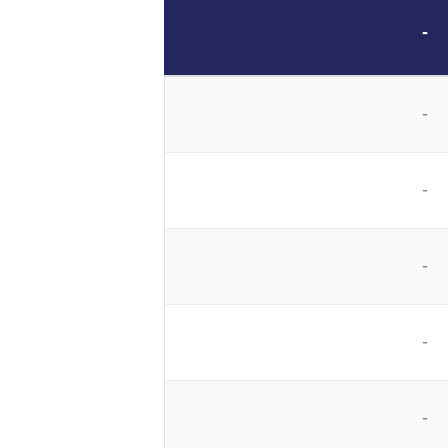
-
-
-
-
-
-