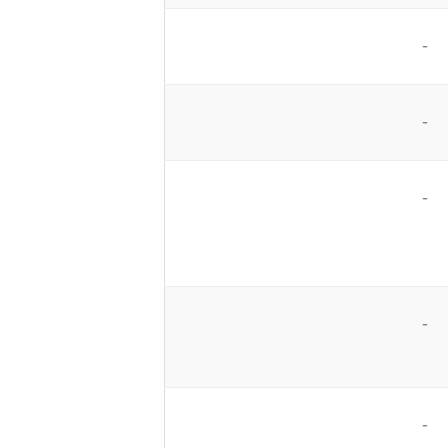
-
-
-
-
-