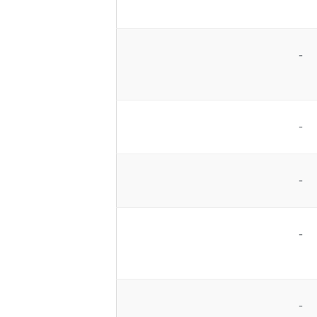
-
-
-
-
-