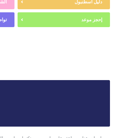
دليل اسطنبول
الشه
إحجز موعد
تواص