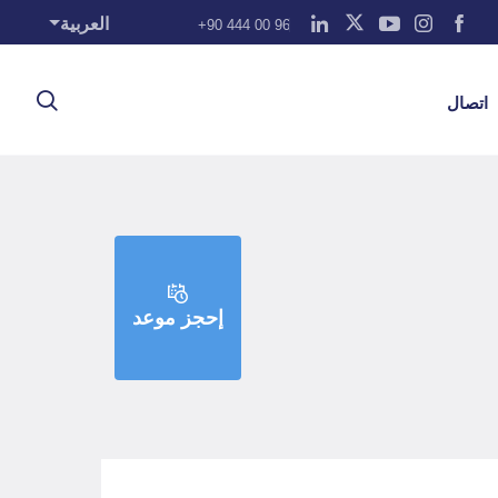
العربية
+90 444 00 96
اتصال
إحجز موعد