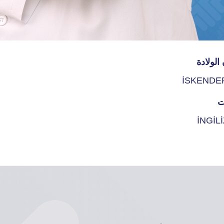
الولادة
İSKENDE
ت
İNGİL