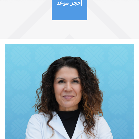
إحجز موعد