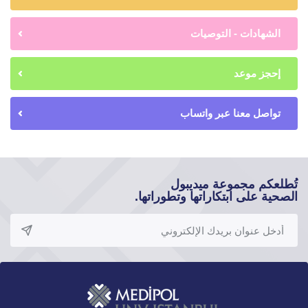
الشهادات - التوصيات
إحجز موعد
تواصل معنا عبر واتساب
تُطلعكم مجموعة ميديبول
الصحية على ابتكاراتها وتطوراتها.