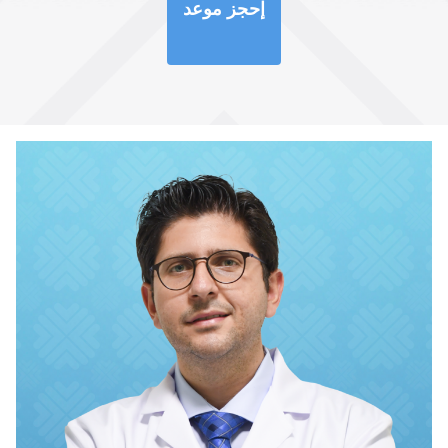
إحجز موعد