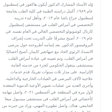
وُلد الأستاذ المشارك الدكتور أيكون هاكغور في إسطنبول
عام ١٩٨٩. أكمل دراسته الطبية في كلية الطب بجامعة
إسطنبول جراح باشا عام ٢٠١٣، وتأهل لبدء تدريبه
التخصصي في أمراض القلب في مستشفى إسطنبول
كارتال كوشويولو التخصصي العالي في العام نفسه. في
عام ٢٠١٩، أصبح مشرفًا على التدريب تحت إشراف
البروفيسور الدكتور. بعد إتمامه أطروحته حول مرضى
الانسداد الرئوي الحاد مع جيهانغير كايماز، أصبح أخصائيًا
في أمراض القلب، وتم تعيينه في عيادة أمراض القلب
بمستشفى بينغول الحكومي كجزء من خدمته العامة
الإلزامية. على مدار ثلاث سنوات تقريبًا، قدم خدمات
علاجية لآلاف المرضى في العيادات الخارجية والداخلية،
وأجرى العديد من عمليات تصوير الأوعية الدموية المعقدة
لأول مرة في المنطقة. في أغسطس ٢٠٢١، واصل مهامه
كأخصائي في أمراض القلب في مستشفى ميديبول ميغا
الجامعي. هناك، واصل تطويره المهني، وزاد من خبرته من