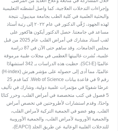
خلال المشاركة في متابعة وعلاج العديد من المرضى
وإجراءات التدخلات العلاجية، كما واصل أنشطته التعليمية
والبحثية العلمية في كلية الطب بجامعة ميديبول. نتيجة
لهذه الجهود، رُقّي الدكتور في عام ٢٠٢٢ إلى رتبة أستاذ
مساعد في جامعتنا. حصل الدكتور أيكون هاكغور على
لقب أستاذ مشارك في أمراض القلب عام 2025 من قبل
مجلس الجامعات. وقد ساهم حتى الآن في 87 دراسة
علمية، نُشرت غالبيتها العظمى في مجلات طبية مرموقة
عالميًا (SCI-E). حظيت هذه الدراسات بـ 342 استشهادًا
عالميًا، مما أدى إلى حصوله على مؤشر هيرش (H-index)
رقم 9 في قاعدة بيانات Web of Science. كما قدم 25
عرضًا شفويًا في مؤتمرات علمية دولية، وشارك في تأليف
5 فصول في كتب متخصصة في أمراض القلب، وحرر كتابًا
واحدًا، وقدم استشارات لأطروحتين في تخصص أمراض
القلب. وهو عضو في الجمعية التركية لأمراض القلب،
والجمعية الأوروبية لأمراض القلب، والجمعية الأوروبية
للتدخلات القلبية الوعائية عن طريق الجلد (EAPCI)،