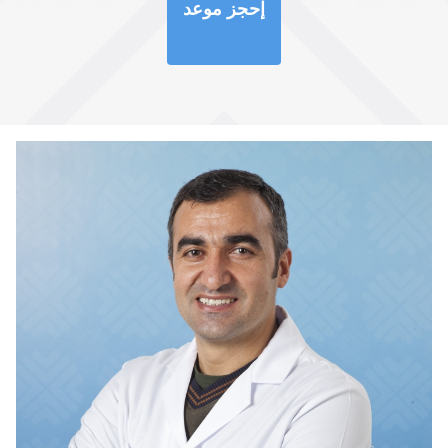
إحجز موعد