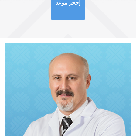
إحجز موعد