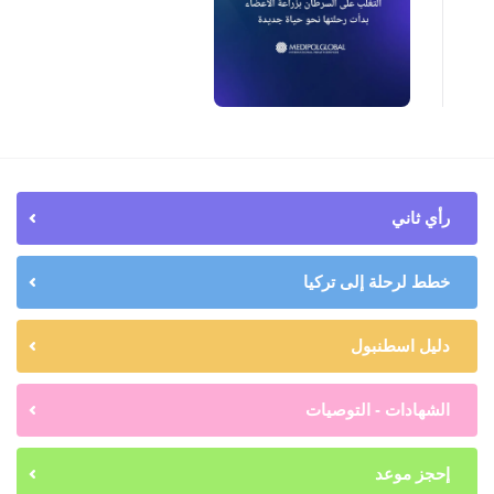
رأي ثاني
خطط لرحلة إلى تركيا
دليل اسطنبول
الشهادات - التوصيات
إحجز موعد