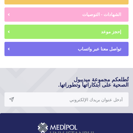
الشهادات - التوصيات
إحجز موعد
تواصل معنا عبر واتساب
تُطلعكم مجموعة ميديبول
الصحية على ابتكاراتها وتطوراتها.