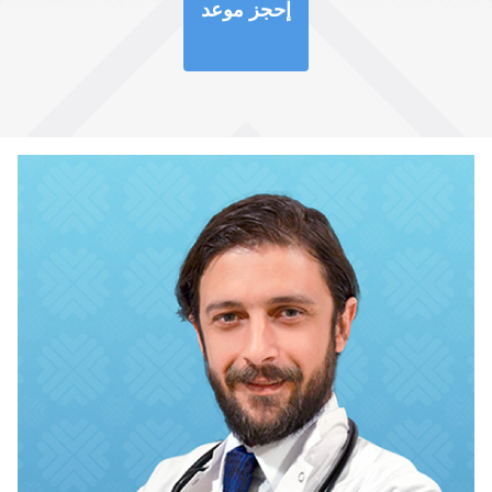
إحجز موعد