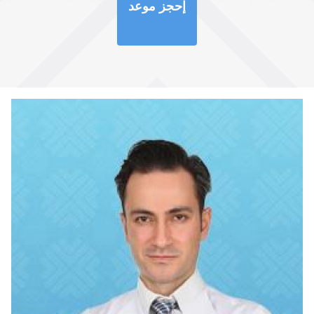
إحجز موعد