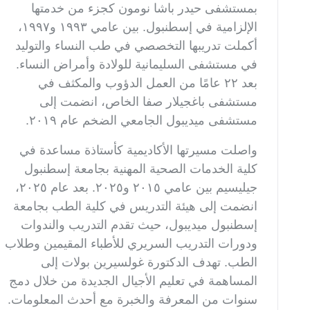
بمستشفى حيدر باشا نومون كجزء من خدمتها
الإلزامية في إسطنبول. بين عامي ١٩٩٣ و١٩٩٧،
أكملت تدريبها التخصصي في طب النساء والتوليد
في مستشفى السليمانية للولادة وأمراض النساء.
بعد ٢٢ عامًا من العمل الدؤوب والمكثف في
مستشفى باغجيلار صفا الخاص، انضمت إلى
مستشفى ميديبول الجامعي الضخم عام ٢٠١٩
.
واصلت مسيرتها الأكاديمية كأستاذة مساعدة في
كلية الخدمات الصحية المهنية بجامعة إسطنبول
جيليسيم بين عامي ٢٠١٥ و٢٠٢٥. بعد عام ٢٠٢٥،
انضمت إلى هيئة التدريس في كلية الطب بجامعة
إسطنبول ميديبول، حيث تقدم التدريب والندوات
ودورات التدريب السريري للأطباء المقيمين وطلاب
الطب. تهدف الدكتورة غولسيرين بولات إلى
المساهمة في تعليم الأجيال الجديدة من خلال دمج
سنوات من المعرفة والخبرة مع أحدث المعلومات
.