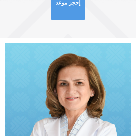
إحجز موعد