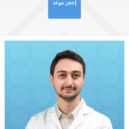
إحجز موعد