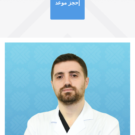
إحجز موعد