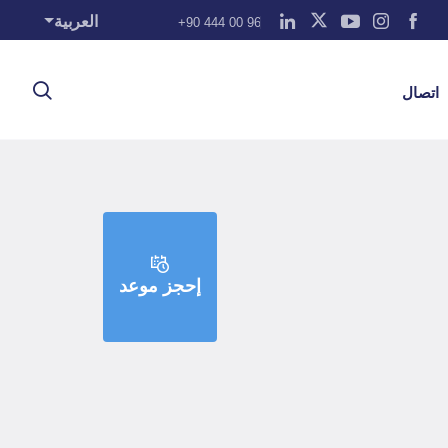
العربية
+90 444 00 96
اتصال
إحجز موعد