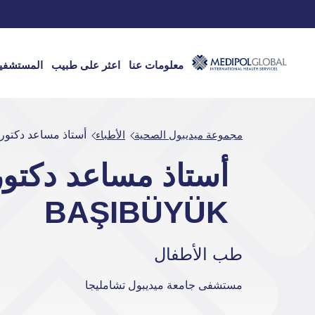
معلومات عنا
اعثر على طبيب
المستشفي
مجموعة ميديبول الصحية
الأطباء
أستاذ مساعد دكتور İNE BAŞIBÜYÜK
BAŞIBÜYÜK
طب الأطفال
مستشفى جامعة ميديبول تشامليجا