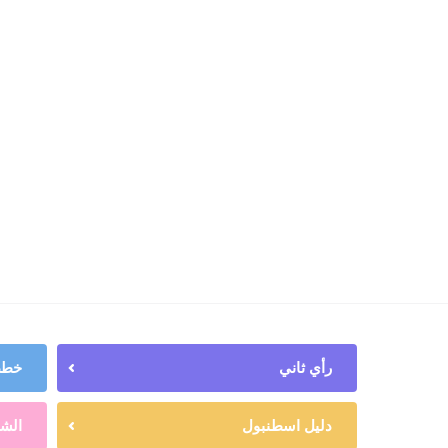
رأي ثاني
خطط 
دليل اسطنبول
الشه