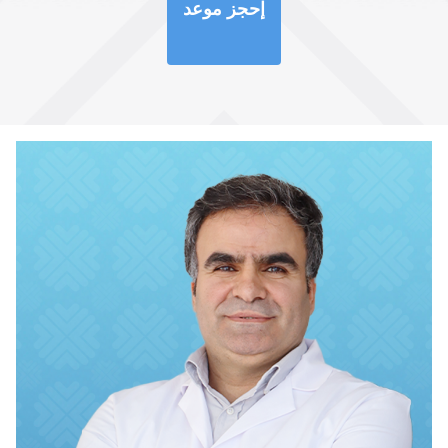
إحجز موعد