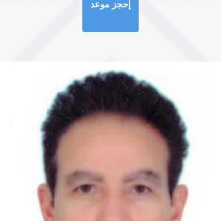
إحجز موعد