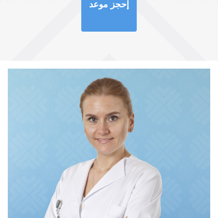
إحجز موعد