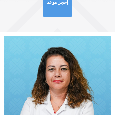
إحجز موعد