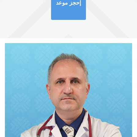
إحجز موعد