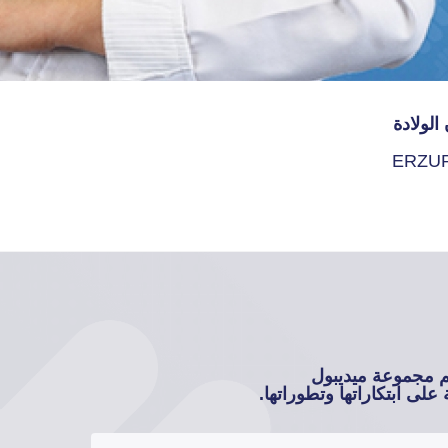
الولادة
ERZU
م مجموعة ميديبول
على ابتكاراتها وتطوراتها.