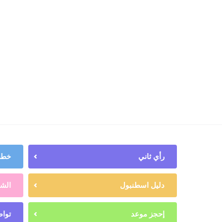
رأي ثاني
خطط 
دليل اسطنبول
الشه
إحجز موعد
تواص