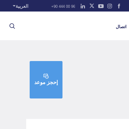
العربية
+90 444 00 96
اتصال
إحجز موعد