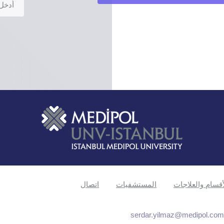
أقسام والعلاجات
المستشفيات
اتصال
serdar.yilmaz@medipol.com.