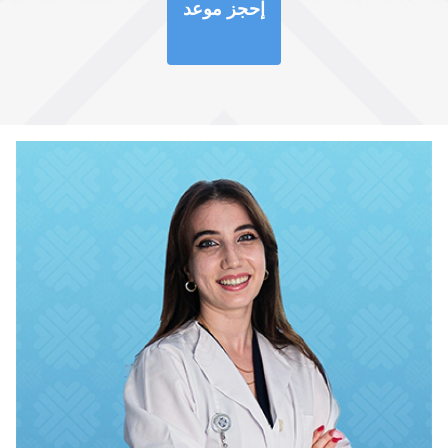
إحجز موعد