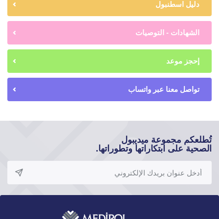
دليل اسطنبول
الشهادات - التوصيات
إحجز موعد
تواصل معنا عبر واتساب
تُطلعكم مجموعة ميديبول
الصحية على ابتكاراتها وتطوراتها.