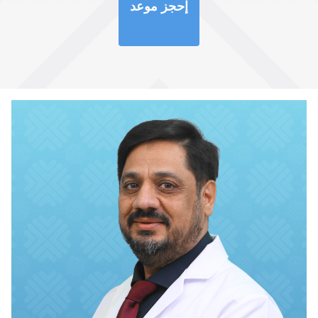
إحجز موعد