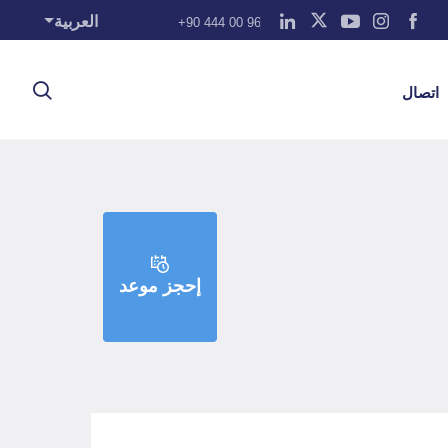
العربية
+90 444 00 96
اتصال
إحجز موعد