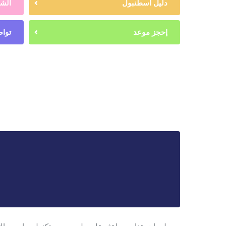
دليل اسطنبول
الشه
إحجز موعد
تواص