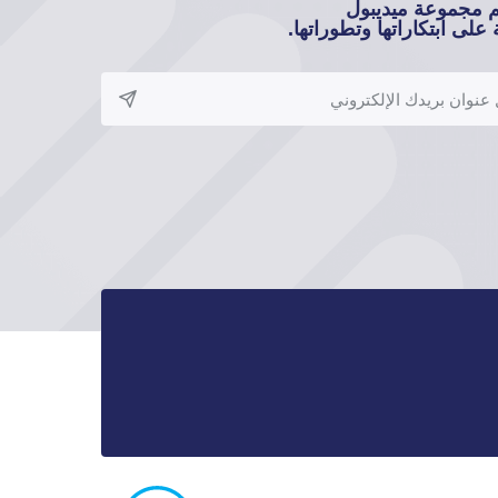
م مجموعة ميديبول
على ابتكاراتها وتطوراتها.