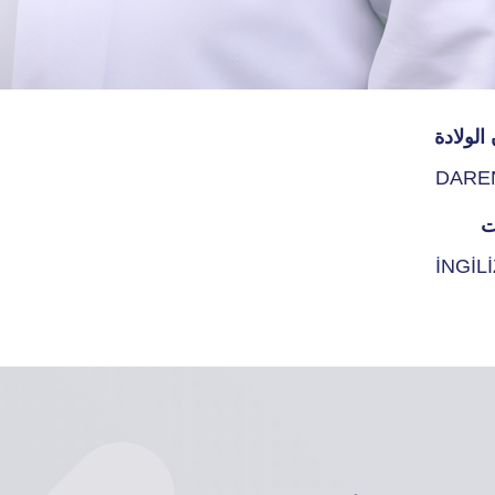
الولادة
DARE
ت
İNGİL