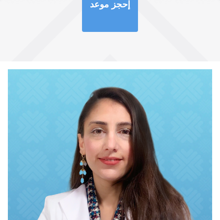
إحجز موعد