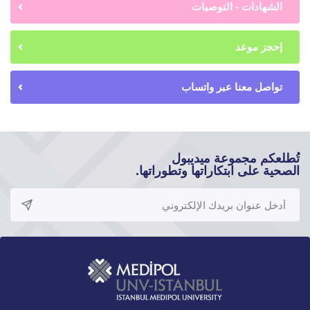
الشهادات - التوصيات
إحجز موعد
تواصل معنا عبر واتساب
تُطلعكم مجموعة ميديبول
الصحية على ابتكاراتها وتطوراتها.