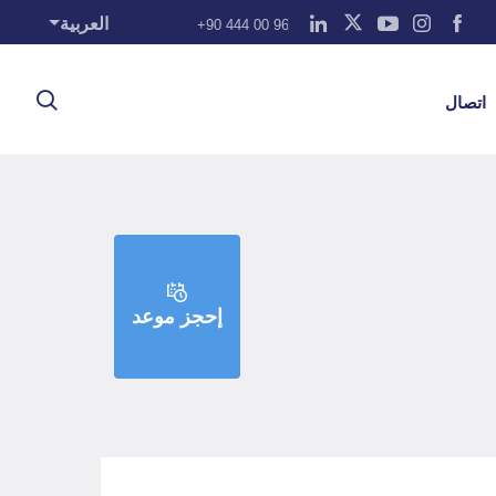
العربية
+90 444 00 96
اتصال
إحجز موعد