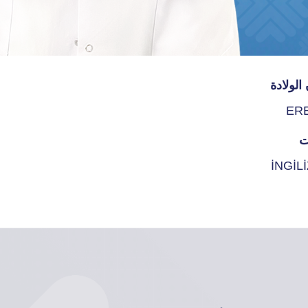
الولادة
ER
ت
İNGİL