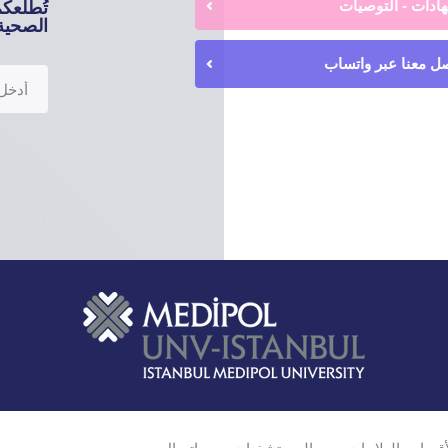
ادات - التوصيات
تُطلعك
الصحية 
ل معنا عبر واتساب