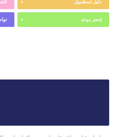
دليل اسطنبول
الشه
إحجز موعد
تواص