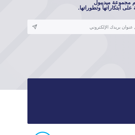
م مجموعة ميديبول
على ابتكاراتها وتطوراتها.