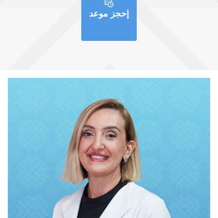
إحجز موعد