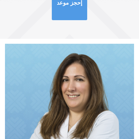
إحجز موعد