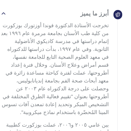
أبرز ما يميز
تخرجت الأستاذة الدكتورة فوندا أوزتورك بوزكورت
من كلية طب الأسنان بجامعة مرمرة عام ١٩٩٦ بعد
إتمام دراستها في مدرسة كاديكوي الأناضولية
الثانوية. وفي عام ١٩٩٧، بدأت دراستها للدكتوراه
في معهد العلوم الصحية التابع للجامعة نفسها،
قسم أمراض وعلاج الأسنان. وخلال فترة إعداد
أطروحتها، عملت لفترة كباحثة مساعدة زائرة في
معهد أبحاث صحة الفم بجامعة إنديانابوليس،
وحصلت على درجة الدكتوراه عام ٢٠٠٣ عن
أطروحتها بعنوان "تقييم فعالية الطرق المختلفة في
التشخيص المبكر وتحديد إعادة تمعدن آفات تسوس
المينا المُحضّرة باستخدام نماذج ميكروبية
".
بين عامي ٢٠٠٥ و٢٠٠٦، عملت بوزكورت كطبيبة