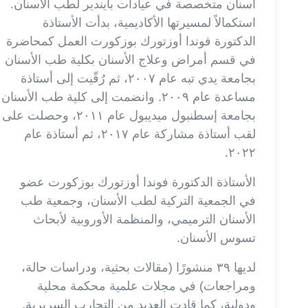
أسنان متخصصة في عيادات بايندير لطب الأسنان.
استكمالاً لمسيرتها الأكاديمية، بدأت الأستاذة
الدكتورة فوندا أوزتورك بوزكورت العمل كمحاضرة
في قسم أمراض وعلاج الأسنان بكلية طب الأسنان
بجامعة يدي تبه عام ٢٠٠٧، ثم رُقّيت إلى أستاذة
مساعدة عام ٢٠٠٩. وانضمت إلى كلية طب الأسنان
بجامعة إسطنبول ميديبول عام ٢٠١١، وحصلت على
لقب أستاذة مشاركة عام ٢٠١٧، ثم أستاذة عام
.
٢٠٢٢
الأستاذة الدكتورة فوندا أوزتورك بوزكورت عضو
في الجمعية التركية لطب الأسنان، وجمعية طب
الأسنان الترميمي، والمنظمة الأوروبية لأبحاث
تسوس الأسنان
.
لديها ٣٩ منشورًا (مقالات بحثية، ودراسات حالة،
ومراجعات) في مجلات علمية محكمة محلية
ودولية، كما قادت العديد من التجارب السريرية.