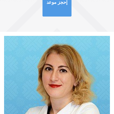
إحجز موعد