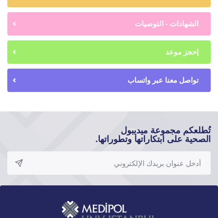
الشهادات - التوصيات
إحجز موعد
تواصل معنا عبر واتساب
تُطلعكم مجموعة ميديبول
الصحية على ابتكاراتها وتطوراتها.