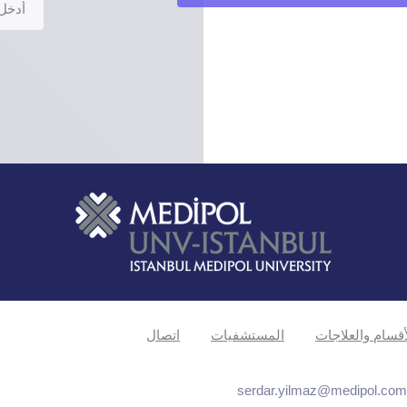
أقسام والعلاجات
المستشفيات
اتصال
serdar.yilmaz@medipol.com.