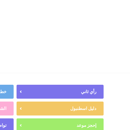
رأي ثاني
خطط 
دليل اسطنبول
الشه
إحجز موعد
تواص