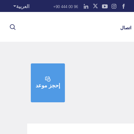
العربية
+90 444 00 96
اتصال
إحجز موعد