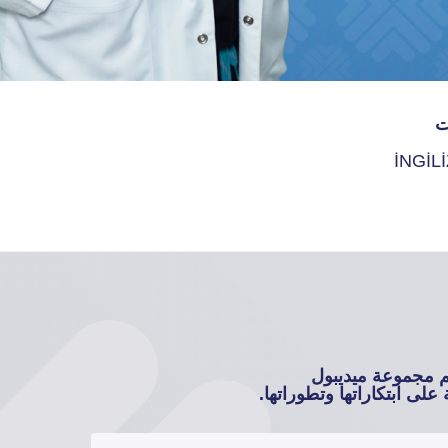
ت
İNGİL
م مجموعة ميديبول
على ابتكاراتها وتطوراتها.