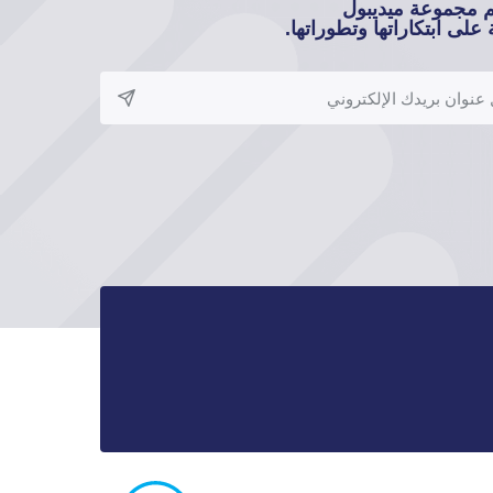
م مجموعة ميديبول
على ابتكاراتها وتطوراتها.