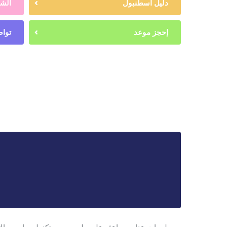
دليل اسطنبول
الشه
إحجز موعد
تواص