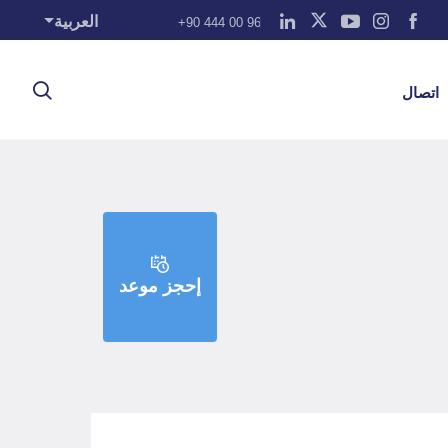
العربية
+90 444 00 96
اتصال
إحجز موعد