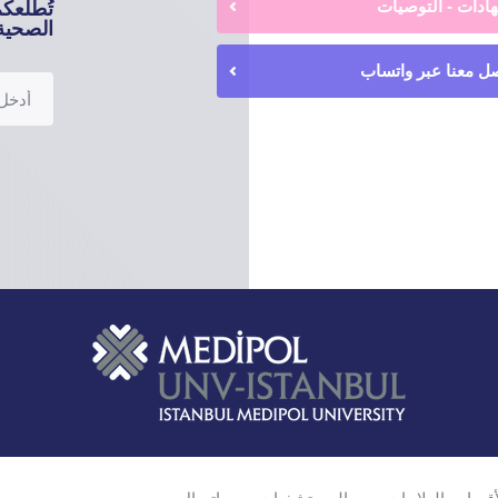
ادات - التوصيات
تُطلعك
الصحية 
ل معنا عبر واتساب