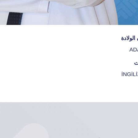
الولادة
AD
ت
İNGİL