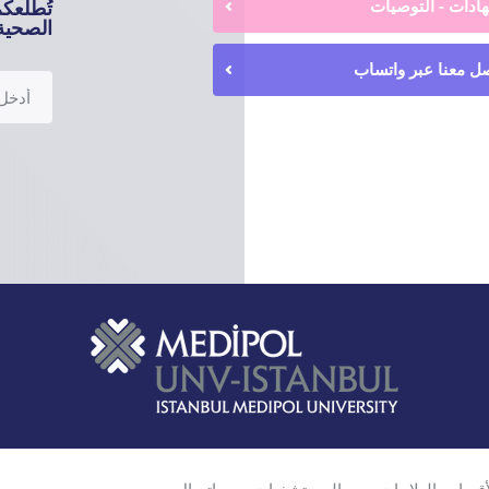
ادات - التوصيات
تُطلعك
الصحية 
ل معنا عبر واتساب