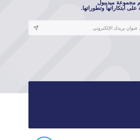
م مجموعة ميديبول
على ابتكاراتها وتطوراتها.