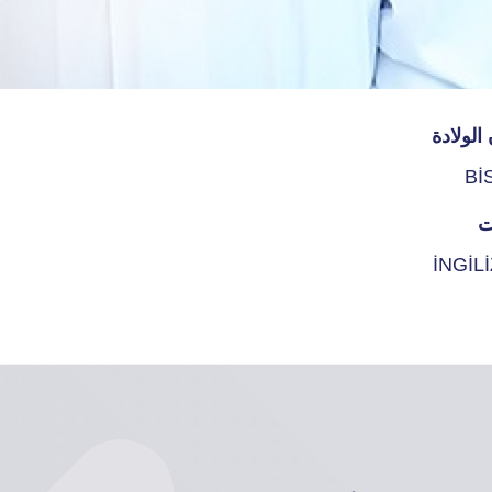
الولادة
Bİ
ت
İNGİL