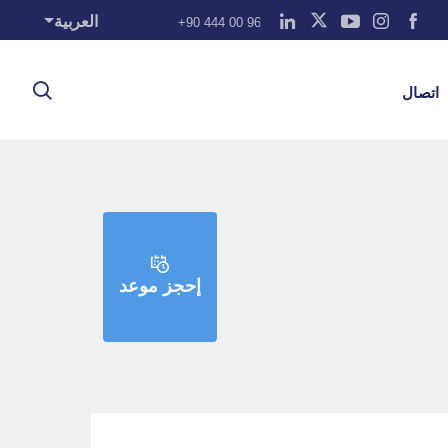
العربية
+90 444 00 96
اتصال
إحجز موعد