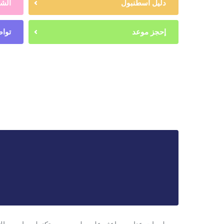
دليل اسطنبول
الشه
إحجز موعد
تواص