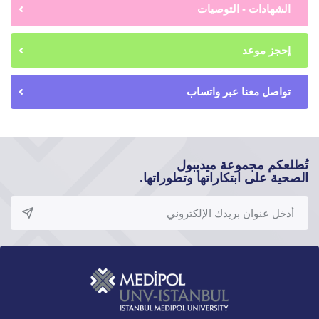
الشهادات - التوصيات
إحجز موعد
تواصل معنا عبر واتساب
تُطلعكم مجموعة ميديبول
الصحية على ابتكاراتها وتطوراتها.