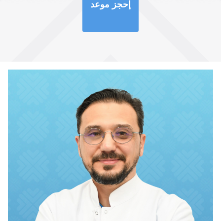
إحجز موعد