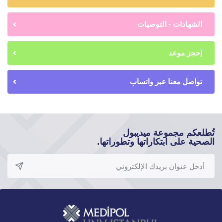
الشهادات - التوصيات
إحجز موعد
تواصل معنا عبر واتساب
تُطلعكم مجموعة ميديبول
الصحية على ابتكاراتها وتطوراتها.