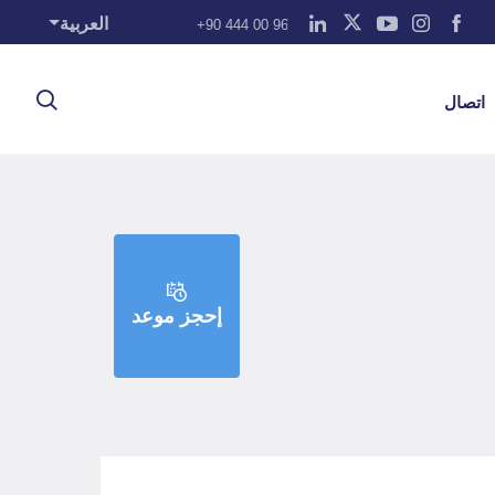
العربية
+90 444 00 96
اتصال
إحجز موعد