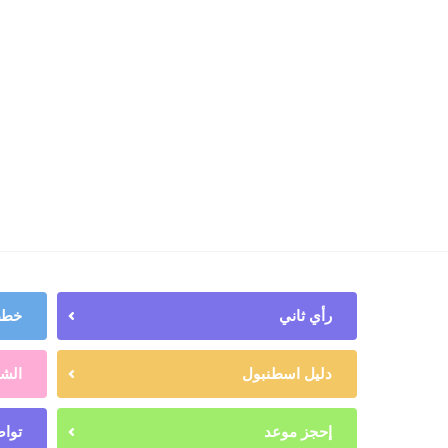
رأي ثاني
خطط 
دليل اسطنبول
الشه
إحجز موعد
تواص