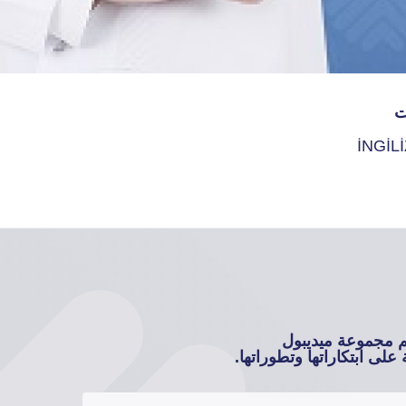
ت
İNGİL
م مجموعة ميديبول
على ابتكاراتها وتطوراتها.