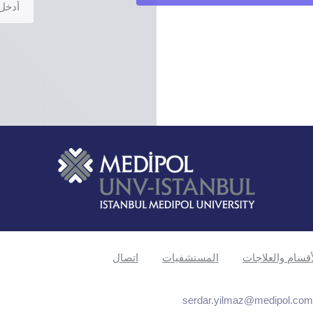
أقسام والعلاجات
المستشفيات
اتصال
serdar.yilmaz@medipol.com.