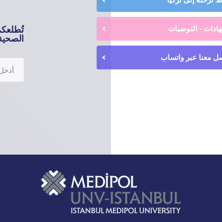
ادات - التوصيات
تُطلعك
الصحية 
ل معنا عبر واتساب