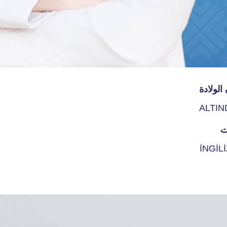
الولادة
ALTI
ت
İNGİL