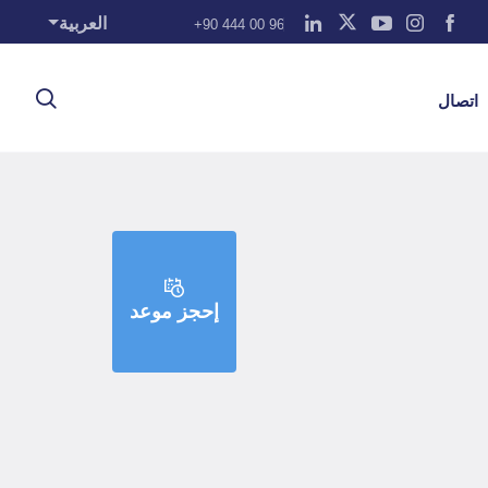
العربية
+90 444 00 96
اتصال
إحجز موعد