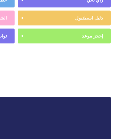
دليل اسطنبول
الشه
إحجز موعد
تواص