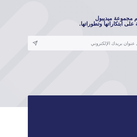
م مجموعة ميديبول
على ابتكاراتها وتطوراتها.