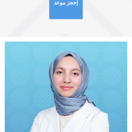
إحجز موعد