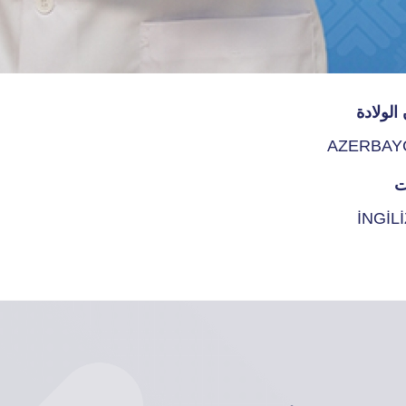
الولادة
AZERBAY
ت
İNGİL