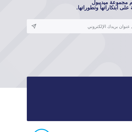
م مجموعة ميديبول
على ابتكاراتها وتطوراتها.