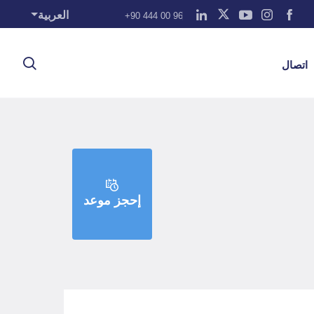
العربية
+90 444 00 96
اتصال
إحجز موعد