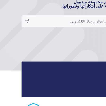
م مجموعة ميديبول
على ابتكاراتها وتطوراتها.