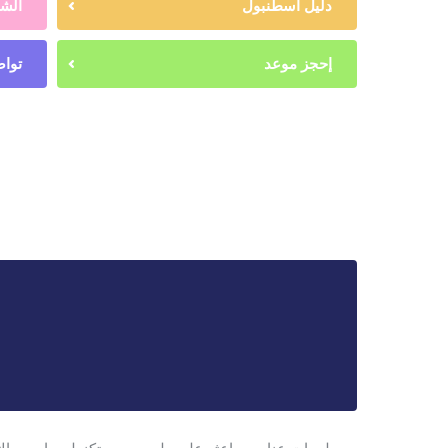
دليل اسطنبول
الشه
إحجز موعد
تواص