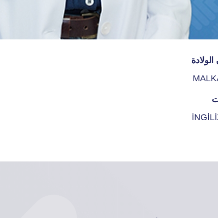
الولادة
MALK
ت
İNGİL