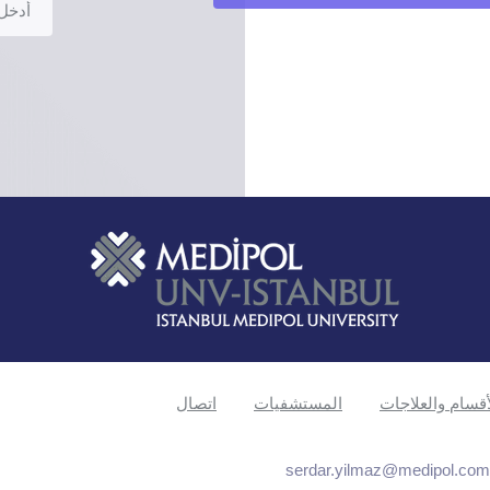
أقسام والعلاجات
المستشفيات
اتصال
serdar.yilmaz@medipol.com.