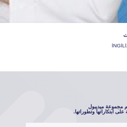
ت
İNGİL
م مجموعة ميديبول
على ابتكاراتها وتطوراتها.