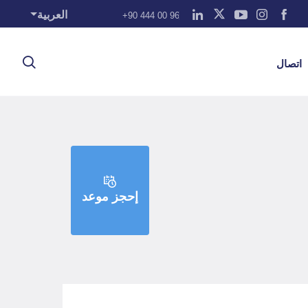
العربية
+90 444 00 96
اتصال
إحجز موعد