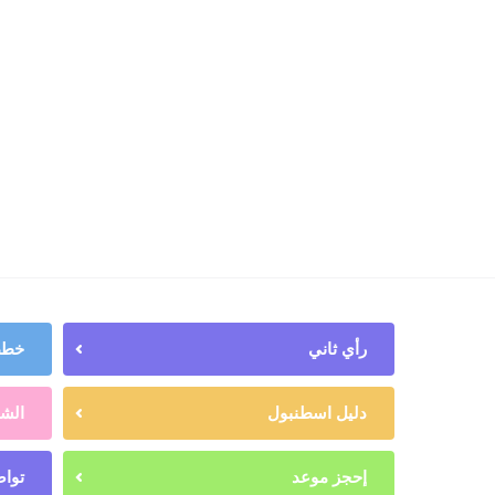
رأي ثاني
خطط 
دليل اسطنبول
الشه
إحجز موعد
تواص