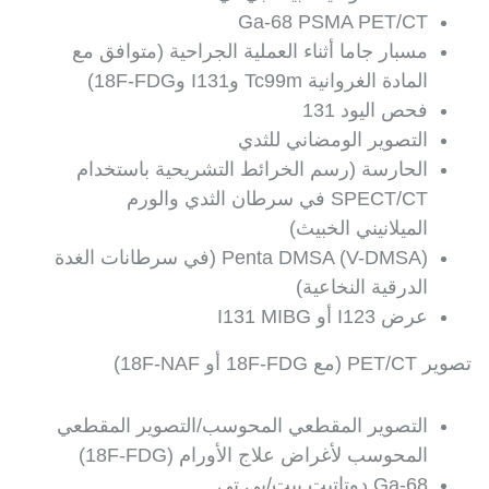
Ga-68 PSMA PET/CT
مسبار جاما أثناء العملية الجراحية (متوافق مع
المادة الغروانية Tc99m وI131 و18F-FDG)
فحص اليود 131
التصوير الومضاني للثدي
الحارسة (رسم الخرائط التشريحية باستخدام
SPECT/CT في سرطان الثدي والورم
الميلانيني الخبيث)
Penta DMSA (V-DMSA) (في سرطانات الغدة
الدرقية النخاعية)
عرض I123 أو I131 MIBG
تصوير PET/CT (مع 18F-FDG أو 18F-NAF)
التصوير المقطعي المحوسب/التصوير المقطعي
المحوسب لأغراض علاج الأورام (18F-FDG)
Ga-68 دوتاتيت بيت/بي تي