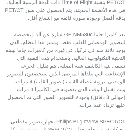
PET/CT بتقنية Time of Flight ذات الدقة الزمنية العالية.
في هذه الأنظمة الحديثة، يتم الحصول على صور PET/CT
بدقة أفضل وجودة صورة فائقة مع إشعاع أقل.
تعد كاميرا جاما GE NM530c عبارة عن آلة متخصصة
للتصوير الومضاني للقلب فقط. ويتميز هذا النظام، الذي
يوجد ثلاثة منه في تركيا، عن غيره من كاميرات جاما ببنيته
التحتية التكنولوجية العالية. باستخدام هذه التقنية التي
تسمى بنية الكاشف شبه الصلبة، يتم تقليل الجرعة
الإشعاعية التي يتلقاها المرضى الذين سيخضعون للتصوير
الومضي لتروية عضلة القلب (تصوير القلب) 4 مرات،
ويتم تقليل الوقت الذي يقضونه في الكاميرا 4 مرات
(حوالي 3 دقائق) وجودة التصوير. الصور التي تم الحصول
عليها تزداد عدة مرات.
Philips BrightView SPECT/CT بجهاز تصوير مقطعي
مع كاشف مسطح. جهاز SPECT/CT غير متوفر في كل