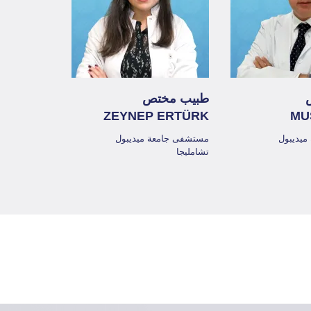
طبيب مختص
ZEYNEP ERTÜRK
MU
يديبول
مستشفى جامعة ميديبول
تشامليجا